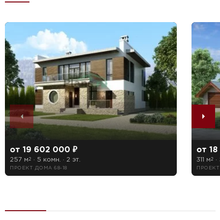
от 19 602 000 ₽
от 18
257 м
· 5 комн. · 2 эт.
311 м
· 
2
2
ПРОЕКТ ДОМА 68-18
ПРОЕКТ