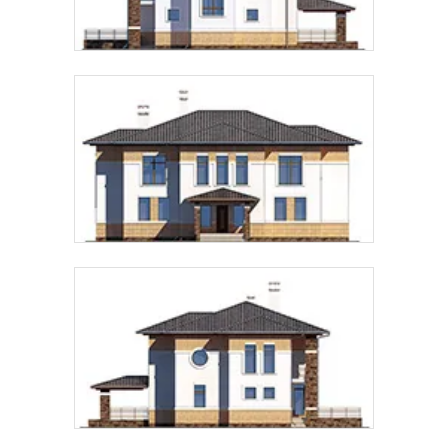
Предпочтительный способ связи:
Звонок
Telegram
MAX
Даю
согласие на обработку персональных данных
и
подтверждаю, что ознакомлен(а) с
политикой
обработки персональных данных
.
Рассчитать стоимость