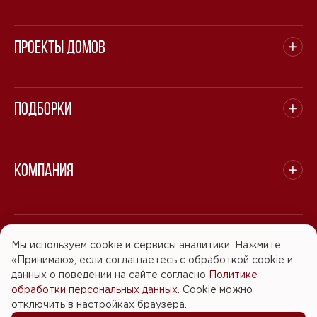
Проекты домов
Подборки
Компания
© 2008 - 2026 ООО "БАСТЭН". Все права защищены.
Мы используем cookie и сервисы аналитики. Нажмите
«Принимаю», если соглашаетесь с обработкой cookie и
Политика обработки персональных данных
данных о поведении на сайте согласно
Политике
обработки персональных данных
. Cookie можно
Согласие на обработку персональных данных
отключить в настройках браузера.