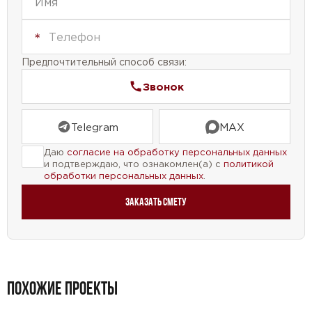
своей семьи. Благодаря своей площади и
количеству спален, вы сможете создать уютную
атмосферу и обеспечить каждому члену семьи
Предпочтительный способ связи:
свое пространство.
Звонок
Не упустите возможность приобрести этот
проект двухэтажного дома с террасой, котельной
Telegram
MAX
и кухней-столовой, который станет настоящим
Даю
согласие на обработку персональных данных
уголком счастья для вашей семьи.
и подтверждаю, что ознакомлен(а) с
политикой
обработки персональных данных
.
Заказать смету
ПОХОЖИЕ ПРОЕКТЫ