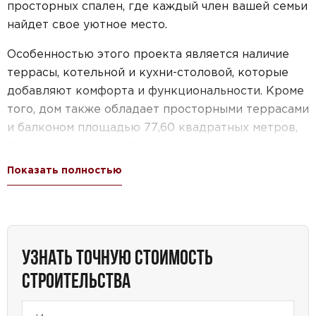
просторных спален, где каждый член вашей семьи
найдет свое уютное место.
Особенностью этого проекта является наличие
террасы, котельной и кухни-столовой, которые
добавляют комфорта и функциональности. Кроме
того, дом также обладает просторными террасами
и балконом площадью 77,60 квадратных метров,
где вы сможете наслаждаться свежим воздухом и
красивым видом.
Показать полностью
Дизайн дома выполнен в стиле райта, что придает
ему особый шарм и уникальность. Каждая деталь
проекта тщательно продумана, чтобы создать
гармоничное сочетание функциональности и
УЗНАТЬ ТОЧНУЮ СТОИМОСТЬ
эстетики.
СТРОИТЕЛЬСТВА
Этот проект дома идеально подойдет для тех, кто
мечтает о просторном и комфортном жилье для