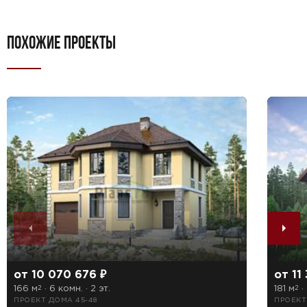
ПОХОЖИЕ ПРОЕКТЫ
от 10 070 676 ₽
от 11
166 м
· 6 комн. · 2 эт.
181 м
· 
2
2
ПРОЕКТ ДОМА 45-48
ПРОЕКТ