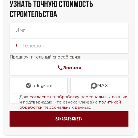
УЗНАТЬ ТОЧНУЮ СТОИМОСТЬ
особенность позволит наслаждаться
СТРОИТЕЛЬСТВА
живописными видами и свежим воздухом.
Не забудьте обратить внимание на наличие
камина в этом проекте. Он создаст уютную и
теплую атмосферу в доме, особенно в холодные
зимние вечера.
Предпочтительный способ связи:
Проект дома №67-35 — это идеальное решение
Звонок
для тех, кто ищет просторное и стильное жилье.
Он предлагает все необходимое для комфортной
Telegram
MAX
жизни и приятного отдыха.
Даю
согласие на обработку персональных данных
и подтверждаю, что ознакомлен(а) с
политикой
обработки персональных данных
.
Заказать смету