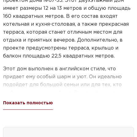
имеет размеры 12 на 13 метров и общую площадь
160 квадратных метров. В его состав входят
котельная и кухня-столовая, а также прекрасная
терраса, которая станет отличным местом для
отдыха и приятных вечеров. Дополнительно, в
проекте предусмотрены терраса, крыльцо и
балкон площадью 22,5 квадратных метров.
Этот дом выполнен в английском стиле, что
придает ему особый шарм и уют. Он идеально
подойдет для большой семьи или для тех, кто
любит простор и комфорт. Дом предлагает шесть
спален, что обеспечит каждому члену семьи свое
Показать полностью
пространство и уединение.
Кроме того, проект дома №67-35 является
отличным вариантом для тех, кто мечтает о
дачном доме с террасой. Такая архитектурная