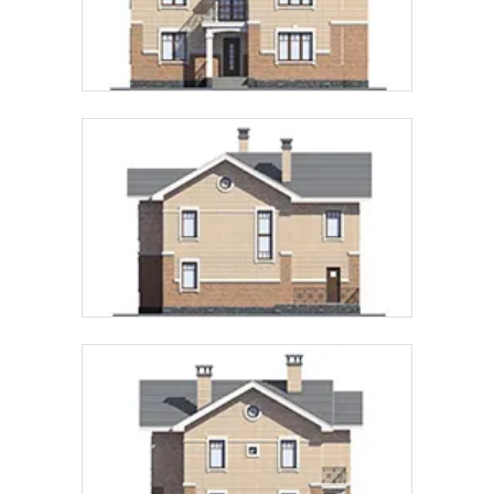
Предпочтительный способ связи:
Звонок
Telegram
MAX
Даю
согласие на обработку персональных данных
и
подтверждаю, что ознакомлен(а) с
политикой
обработки персональных данных
.
Рассчитать стоимость