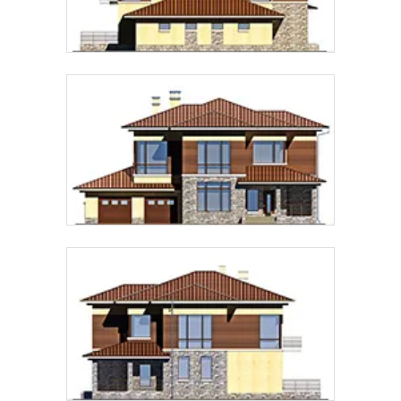
Предпочтительный способ связи:
Звонок
Telegram
MAX
Даю
согласие на обработку персональных данных
и
подтверждаю, что ознакомлен(а) с
политикой
обработки персональных данных
.
Рассчитать стоимость