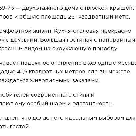
Звонок
9-73 — двухэтажного дома с плоской крышей. 
етров и общую площадь 221 квадратный метр.
Telegram
MAX
ласие на обработку персональных данных
и подтверждаю, что о
комфортной жизни. Кухня-столовая прекрасно
кой обработки персональных данных
.
к с друзьями. Большая гостиная с панорамным
екрасным видом на окружающую природу.
Рассчитать стоимость
ечивает надежное отопление в холодные месяц
дью 41,5 квадратных метров, где вы можете
слаждаться живописными закатами.
любителей современного стиля и
дают ему особый шарм и элегантность.
пален, что делает его идеальным выбором для
ть гостей.