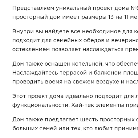
Представляем уникальный проект дома №6
просторный дом имеет размеры 13 на 11 м
Даю
сог
Внутри вы найдете все необходимое для 
с
полити
подходит для семейных обедов и вечерино
остеклением позволяет наслаждаться пр
Дом также оснащен котельной, что обесп
Наслаждайтесь террасой и балконом площа
проводить время на свежем воздухе и на
Этот проект дома идеально подходит для 
функциональности. Хай-тек элементы при
Дом также предлагает шесть просторных с
больших семей или тех, кто любит принима