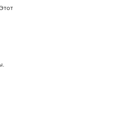
Этот
знакомлен(а)
ы.