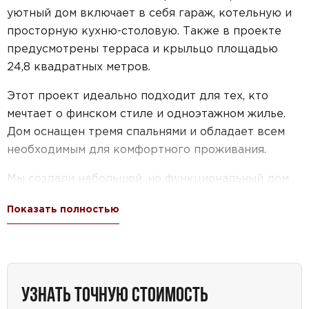
уютный дом включает в себя гараж, котельную и
просторную кухню-столовую. Также в проекте
предусмотрены терраса и крыльцо площадью
24,8 квадратных метров.
Этот проект идеально подходит для тех, кто
мечтает о финском стиле и одноэтажном жилье.
Дом оснащен тремя спальнями и обладает всем
необходимым для комфортного проживания.
Мы создали небольшой, но функциональный дом,
который подходит для семей любого размера.
Показать полностью
Благодаря своей площади до 150 квадратных
метров и наличию гаража, этот дом идеально
подходит для тех, кто ценит удобство и комфорт.
Наш проект также отличается доступной ценой,
УЗНАТЬ ТОЧНУЮ СТОИМОСТЬ
что делает его привлекательным выбором для