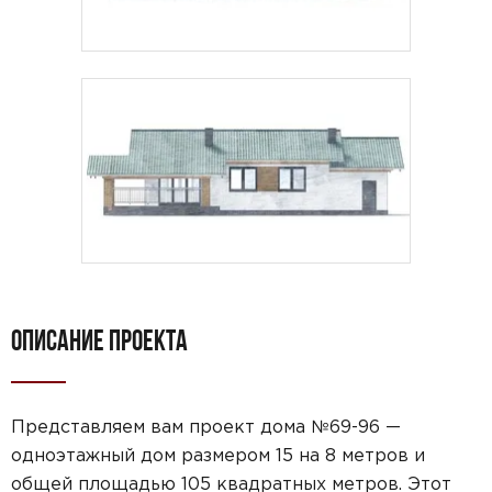
Предпочтительный способ связи:
Звонок
Telegram
MAX
Даю
согласие на обработку персональных данных
и
подтверждаю, что ознакомлен(а) с
политикой
обработки персональных данных
.
Рассчитать стоимость
ОПИСАНИЕ ПРОЕКТА
Представляем вам проект дома №69-96 —
одноэтажный дом размером 15 на 8 метров и
общей площадью 105 квадратных метров. Этот