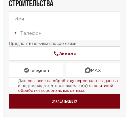
СТРОИТЕЛЬСТВА
тех, кто ищет недорогое жилье.
Если вы мечтаете о небольшом, но уютном доме,
где каждый член семьи найдет свое
пространство, то этот проект идеально подходит
для вас. Мы уверены, что вы будете довольны
Предпочтительный способ связи:
своим новым домом и наслаждаться комфортом,
который он предлагает.
Звонок
Telegram
MAX
Даю
согласие на обработку персональных данных
и подтверждаю, что ознакомлен(а) с
политикой
обработки персональных данных
.
Заказать смету