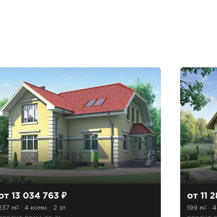
от 13 034 763 ₽
от 11 
237 м
· 4 комн. · 2 эт.
199 м
· 4
2
2