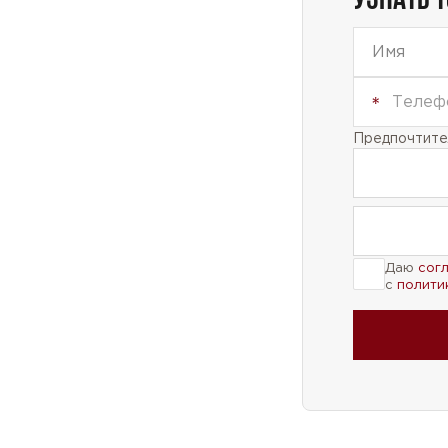
Предпочтител
Даю
сог
с
полити