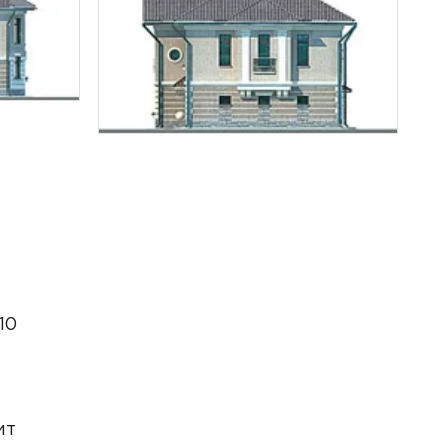
10
ит