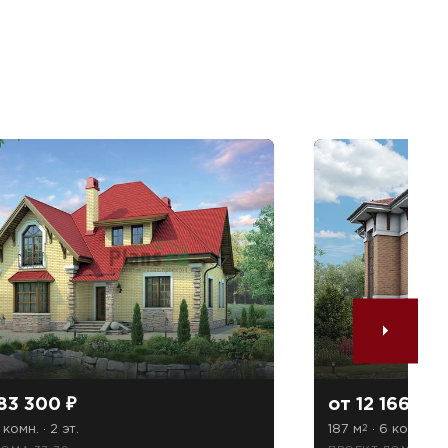
283 300 ₽
от 12 166 308
 комн. · 2 эт.
187 м
· 6 комн. · 2
2