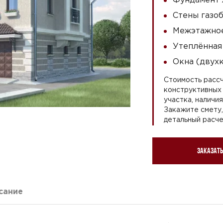
Стены газоб
Межэтажное
Утеплённая
Окна (двух
Стоимость рассч
конструктивных 
участка, наличи
Закажите смету
детальный расче
Заказать
сание