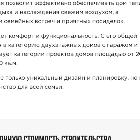
Звонок
ая позволит эффективно обеспечивать дом теп
дыха и наслаждения свежим воздухом, а
Telegram
MAX
м семейных встреч и приятных посиделок.
ласие на обработку персональных данных
и подтверждаю, что о
ищет комфорт и функциональность. С его общей
кой обработки персональных данных
.
я в категорию двухэтажных домов с гаражом и
Рассчитать стоимость
вует категории проектов домов площадью от 
 кв.м.
е только уникальный дизайн и планировку, но 
ство для всей семьи.
ТОЧНУЮ СТОИМОСТЬ СТРОИТЕЛЬСТВА