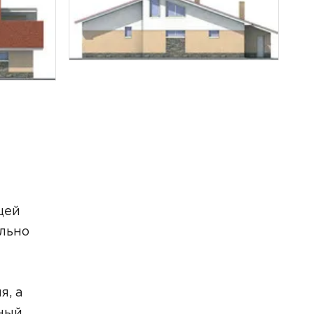
щей
ально
я, а
чный