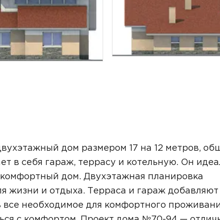
ТОЧНУЮ СТОИМОСТЬ СТРОИТЕЛЬСТВА
вухэтажный дом размером 17 на 12 метров, об
ет в себя гараж, террасу и котельную. Он иде
о комфортный дом. Двухэтажная планировка
я жизни и отдыха. Терраса и гараж добавляют
ь все необходимое для комфортного проживани
ьный способ связи:
ься с комфортом. Проект дома №70-94 — отли