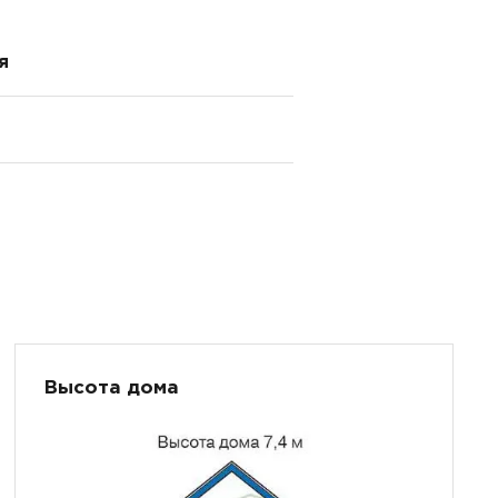
я
Высота дома