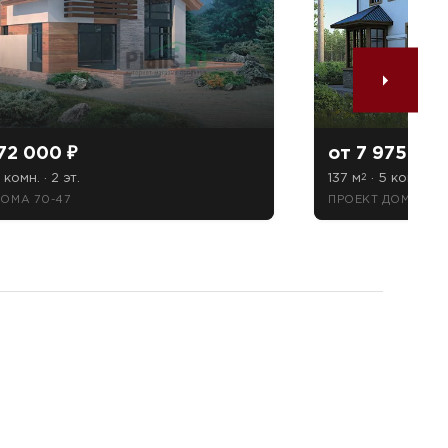
72 000 ₽
от 7 975 044
 комн. · 2 эт.
137 м
· 5 комн. · 2
2
ДОМА 70-47
ПРОЕКТ ДОМА 61-