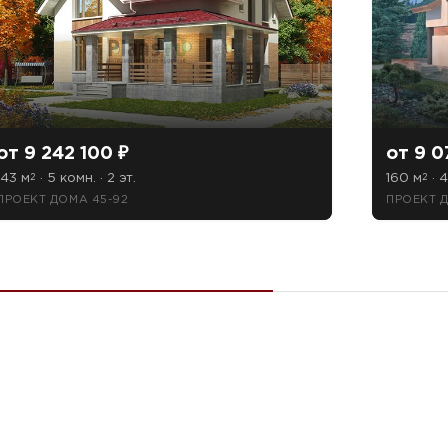
от 9 242 100 ₽
от 9 0
143 м
· 5 комн. · 2 эт.
160 м
· 4
2
2
ПРОЕКТ ДОМА 45-92
ПРОЕКТ 