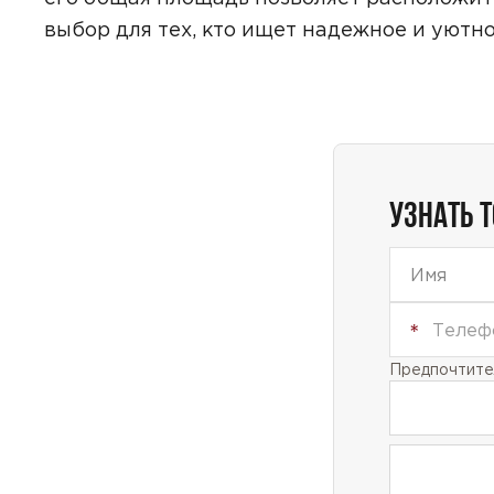
выбор для тех, кто ищет надежное и уютно
Даю
сог
с
полити
УЗНАТЬ 
Предпочтител