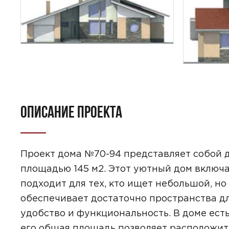
ОПИСАНИЕ ПРОЕКТА
ПОИСК
УЗНАТЬ 
Проект дома №70-94 представляет собой д
площадью 145 м2. Этот уютный дом включа
подходит для тех, кто ищет небольшой, н
обеспечивает достаточно пространства дл
удобство и функциональность. В доме ест
Предпочтител
его общая площадь позволяет расположит