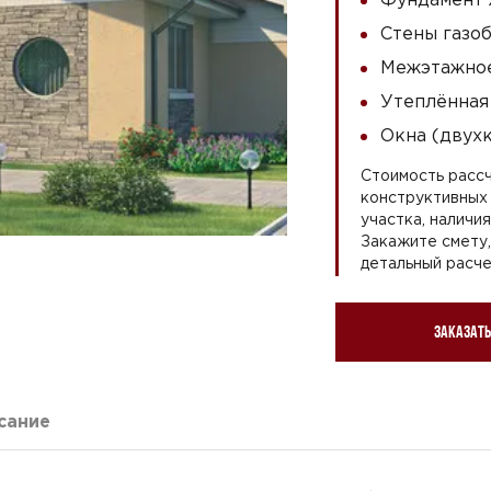
Стены газоб
Межэтажное
Утеплённая
Окна (двух
Стоимость рассч
конструктивных 
участка, наличи
Закажите смету
детальный расче
Заказать
сание