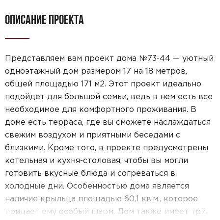
Telegram
MAX
ОПИСАНИЕ ПРОЕКТА
Даю
согласие на обработку персональных данных
и
подтверждаю, что ознакомлен(а) с
политикой
обработки персональных данных
.
Представляем вам проект дома №73-44 — уютный
Рассчитать стоимость
одноэтажный дом размером 17 на 18 метров,
общей площадью 171 м2. Этот проект идеально
подойдет для большой семьи, ведь в нем есть все
необходимое для комфортного проживания. В
доме есть терраса, где вы сможете наслаждаться
свежим воздухом и приятными беседами с
близкими. Кроме того, в проекте предусмотрены
котельная и кухня-столовая, чтобы вы могли
готовить вкусные блюда и согреваться в
холодные дни. Особенностью дома является
наличие крыльца площадью 60,1 кв.м., которое
придает ему особый шарм. Дом также имеет три