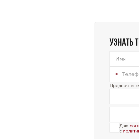
УЗНАТЬ 
Предпочтител
Даю
сог
с
полити