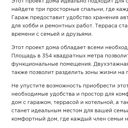
Этот проект дома идеально подходит для с
найдете три просторные спальни, где каж
Гараж предоставит удобство хранения ав
для хобби и ремонтных работ. Терраса ст
Даю
сог
времени с семьей и друзьями.
с
полити
Этот проект дома обладает всеми необхо
Площадь в 354 квадратных метра позволит
функциональные помещения. Двухэтажная 
также позволит разделить зоны жизни на 
Не упустите возможность приобрести этот 
необходимые удобства и простор для ком
дом с гаражом, террасой и котельной, а т
станет идеальным местом для вашей семьи
комфортный дом, где каждый член семьи н