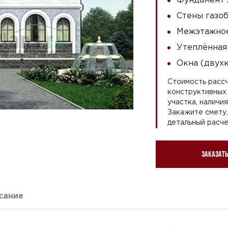
Стены газоб
Межэтажное
Утеплённая
Окна (двух
Стоимость рассч
конструктивных 
участка, наличи
Закажите смету
детальный расче
Заказать
сание