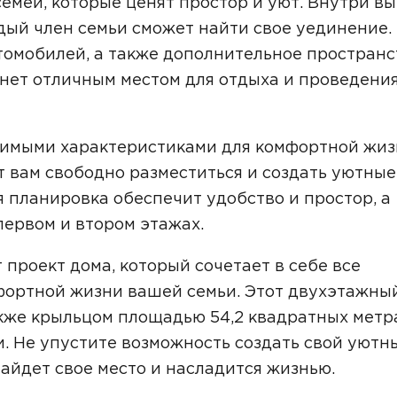
емей, которые ценят простор и уют. Внутри вы
Звонок
дый член семьи сможет найти свое уединение.
томобилей, а также дополнительное пространс
Telegram
MAX
анет отличным местом для отдыха и проведени
ласие на обработку персональных данных
и подтверждаю, что о
кой обработки персональных данных
.
димыми характеристиками для комфортной жиз
Рассчитать стоимость
 вам свободно разместиться и создать уютные
планировка обеспечит удобство и простор, а
первом и втором этажах.
проект дома, который сочетает в себе все
фортной жизни вашей семьи. Этот двухэтажны
акже крыльцом площадью 54,2 квадратных метр
. Не упустите возможность создать свой уютн
айдет свое место и насладится жизнью.