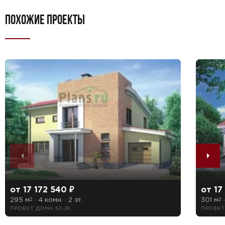
ПОХОЖИЕ ПРОЕКТЫ
от 17 172 540 ₽
от 17
295 м
· 4 комн. · 2 эт.
301 м
·
2
2
ПРОЕКТ ДОМА 52-26
ПРОЕКТ