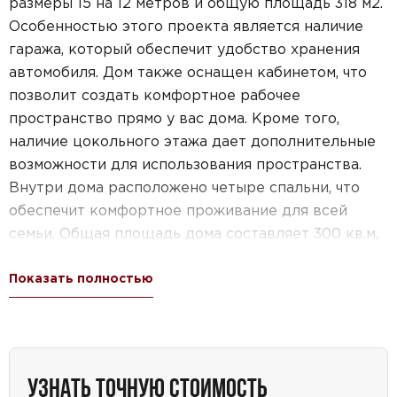
размеры 15 на 12 метров и общую площадь 318 м2.
Особенностью этого проекта является наличие
гаража, который обеспечит удобство хранения
автомобиля. Дом также оснащен кабинетом, что
позволит создать комфортное рабочее
пространство прямо у вас дома. Кроме того,
наличие цокольного этажа дает дополнительные
возможности для использования пространства.
Внутри дома расположено четыре спальни, что
обеспечит комфортное проживание для всей
семьи. Общая площадь дома составляет 300 кв.м,
что позволяет создать просторную и уютную
Показать полностью
обстановку. Проект дома №33-11 отличается
функциональностью и удобством, идеально
подходящими для современной семьи.
УЗНАТЬ ТОЧНУЮ СТОИМОСТЬ