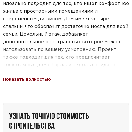
идеально подходит для тех, кто ищет комфортное
жилье с просторными помещениями и
современным дизайном. Дом имеет четыре
спальни, что обеспечит достаточно места для всей
семьи. Цокольный этаж добавляет
дополнительное пространство, которое можно
использовать по вашему усмотрению. Проект
также подходит для тех, кто предпочитает
трехэтажные дома. Гараж и терраса придают
этому дому особый шарм и функциональность.
Показать полностью
Весь проект выполнен с учетом современных
требований и стандартов, чтобы обеспечить
максимальный комфорт и удобство в
повседневной жизни.
УЗНАТЬ ТОЧНУЮ СТОИМОСТЬ
СТРОИТЕЛЬСТВА