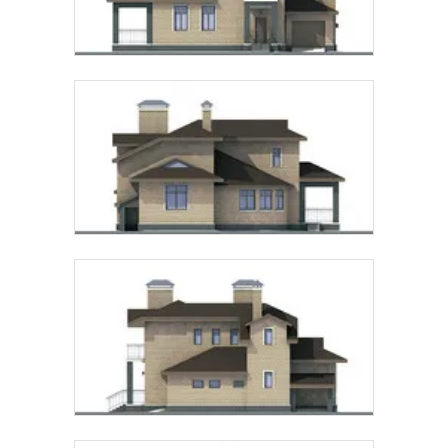
Предпочтительный способ связи:
Звонок
Telegram
MAX
Даю
согласие на обработку персональных данных
и
подтверждаю, что ознакомлен(а) с
политикой
обработки персональных данных
.
Рассчитать стоимость