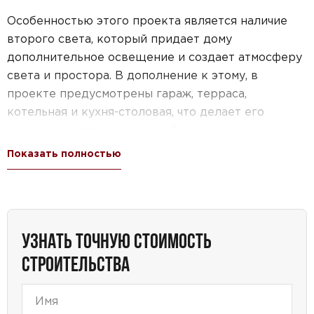
Особенностью этого проекта является наличие
второго света, который придает дому
дополнительное освещение и создает атмосферу
света и простора. В дополнение к этому, в
проекте предусмотрены гараж, терраса,
котельная и кухня-столовая, что делает его
идеальным для современной семьи.
Показать полностью
Наш проект подходит для различных
потребностей и предпочтений. Он относится к
категории мансардных домов с цоколем и
гаражом, что позволяет вам использовать
пространство максимально эффективно. Также
УЗНАТЬ ТОЧНУЮ СТОИМОСТЬ
этот дом имеет две спальни, что обеспечивает
СТРОИТЕЛЬСТВА
комфортное проживание для всей семьи.
Важным элементом проекта является наличие