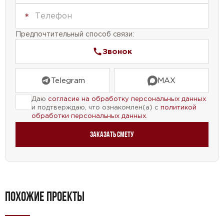
террасы, которая позволяет вам наслаждаться
свежим воздухом и красивыми видами. Гараж и
цокольный этаж обеспечивают удобство и
Предпочтительный способ связи:
функциональность, позволяя хранить автомобиль
Звонок
и использовать пространство для различных нужд.
Мы также предусмотрели наличие мансарды и
Telegram
MAX
второго света, чтобы добавить архитектурный
Даю
согласие на обработку персональных данных
шарм и уникальность вашему дому.
и подтверждаю, что ознакомлен(а) с
политикой
обработки персональных данных
.
Наш проект дома с площадью 388 м2 — это
идеальный выбор для тех, кто ищет комфортное и
Заказать смету
стильное жилье. Мы уверены, что вы оцените все
преимущества этого проекта и найдете в нем
свой идеальный дом.
ПОХОЖИЕ ПРОЕКТЫ