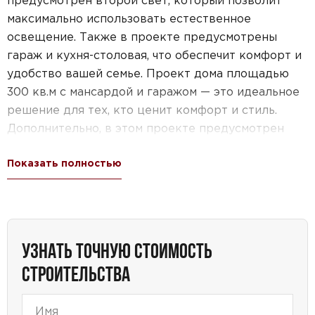
максимально использовать естественное
освещение. Также в проекте предусмотрены
гараж и кухня-столовая, что обеспечит комфорт и
удобство вашей семье. Проект дома площадью
300 кв.м с мансардой и гаражом — это идеальное
решение для тех, кто ценит комфорт и стиль.
Дополнительно, в этом проекте предусмотрен
цокольный этаж, который создаст
Показать полностью
дополнительное пространство для вашей семьи.
Ваш новый дом будет являться идеальным
сочетанием функциональности, эстетики и
удобства.
УЗНАТЬ ТОЧНУЮ СТОИМОСТЬ
СТРОИТЕЛЬСТВА