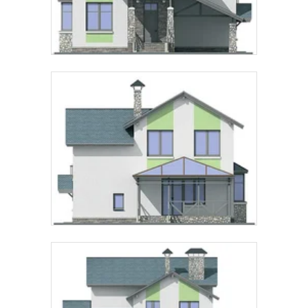
Предпочтительный способ связи:
Звонок
Telegram
MAX
Даю
согласие на обработку персональных данных
и
подтверждаю, что ознакомлен(а) с
политикой
обработки персональных данных
.
Рассчитать стоимость