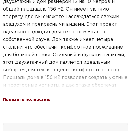
двухэтажный дом размером 12 на 10 метров и
общей площадью 156 м2. Он имеет уютную
террасу, где вы сможете наслаждаться свежим
воздухом и прекрасными видами. Этот проект
идеально подходит для тех, кто мечтает о
собственной сауне. Дом также имеет четыре
спальни, что обеспечит комфортное проживание
для большой семьи. Стильный и функциональный,
этот двухэтажный дом является идеальным
выбором для тех, кто ценит комфорт и простор.
Площадь дома в 156 м2 позволяет создать уютные
и просторные комнаты, а два этажа обеспечат
удобство и функциональность размещения
Показать полностью
помещений. Этот проект также подходит для тех,
кто ищет идеальный вариант для дачи. Все эти
особенности делают проект дома №37-69
идеальным выбором для тех, кто хочет создать
уютное и комфортное жилье для своей семьи.