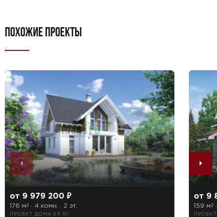
ПОХОЖИЕ ПРОЕКТЫ
от 9 979 200 ₽
от 9 
176 м
· 4 комн. · 2 эт.
159 м
·
2
2
ПРОЕКТ ДОМА 63-91
ПРОЕКТ