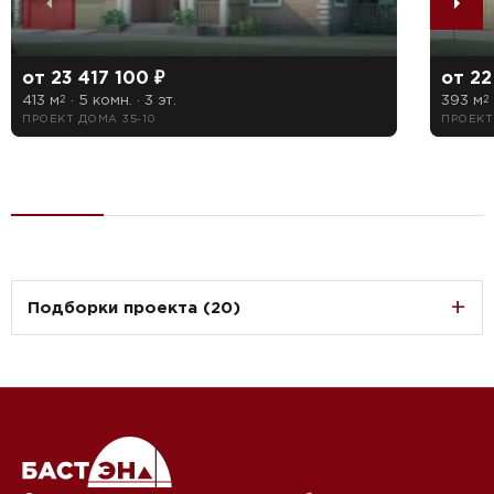
от 23 417 100 ₽
от 22
413 м
· 5 комн. · 3 эт.
393 м
2
2
ПРОЕКТ ДОМА 35-10
ПРОЕКТ
Подборки проекта (20)