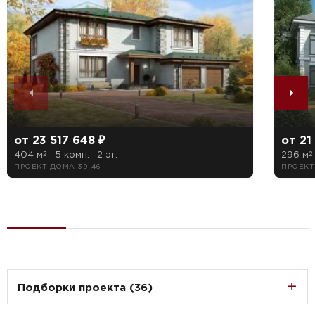
от 23 517 648 ₽
от 21
404 м
· 5 комн. · 2 эт.
296 м
2
2
ПРОЕКТ ДОМА 39-46
ПРОЕКТ
Подборки проекта (36)