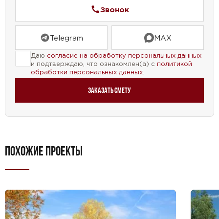
использования.
Звонок
Проект дома №40-07 — это идеальное решение
Telegram
MAX
для тех, кто мечтает о просторном и уютном
жилье с вторым светом, мансардой, цокольным
Даю
согласие на обработку персональных данных
и подтверждаю, что ознакомлен(а) с
политикой
этажом и всеми необходимыми комнатами для
обработки персональных данных
.
комфортной жизни.
Заказать смету
ПОХОЖИЕ ПРОЕКТЫ