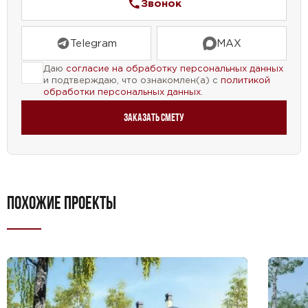
Звонок
идеальный дом, отражающий ваш стиль и
предпочтения.
Telegram
MAX
Доверьтесь нашему проекту дома №40-39 и
Даю
согласие на обработку персональных данных
и подтверждаю, что ознакомлен(а) с
политикой
создайте свой идеальный уголок для счастливой
обработки персональных данных
.
жизни!
Заказать смету
ПОХОЖИЕ ПРОЕКТЫ