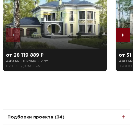
от 28 119 889 ₽
от 31
449 м
· 11 комн. · 2 эт.
440 м
2
2
ПРОЕКТ ДОМА 65-56
ПРОЕКТ
Подборки проекта (34)