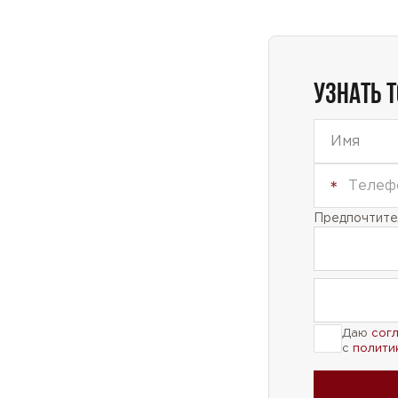
УЗНАТЬ 
Предпочтител
Даю
сог
с
полити