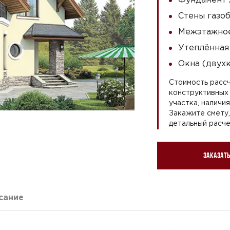
Стены газоб
Межэтажное
Утеплённая
Окна (двух
Стоимость рассч
конструктивных 
участка, наличи
Закажите смету
детальный расче
Заказать
сание