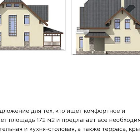
ТОЧНУЮ СТОИМОСТЬ СТРОИТЕЛЬСТВА
дложение для тех, кто ищет комфортное и
еет площадь 172 м2 и предлагает все необходи
тельная и кухня-столовая, а также терраса, кр
ьный способ связи: