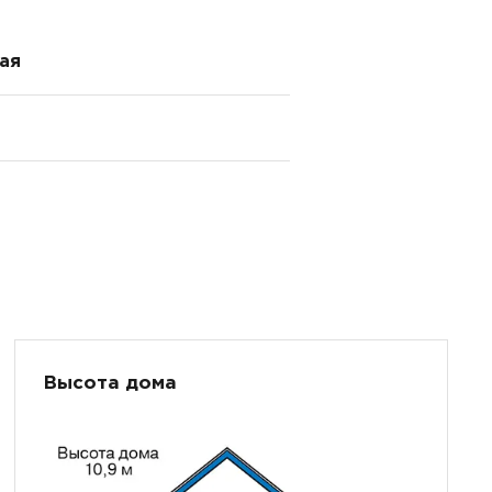
ая
Высота дома