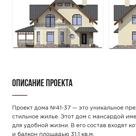
ПОИСК
ОПИСАНИЕ ПРОЕКТА
УЗНАТЬ 
Проект дома №41-37 — это уникальное пре
стильное жилье. Этот дом с мансардой им
для удобной жизни. В его состав входят ко
Предпочтител
и балкон площадью 31,1 кв.м.