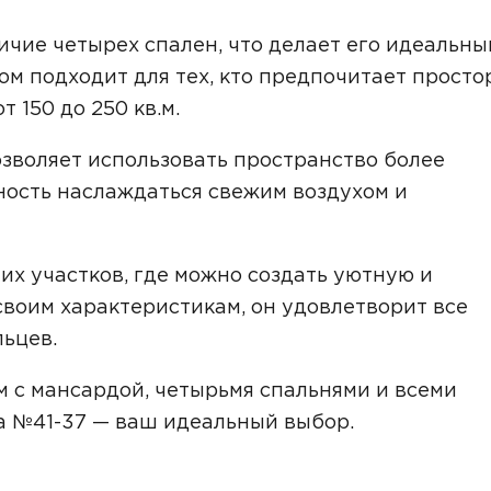
Звонок
ичие четырех спален, что делает его идеальны
Telegram
MAX
ом подходит для тех, кто предпочитает прост
 150 до 250 кв.м.
ласие на обработку персональных данных
и подтверждаю, что о
кой обработки персональных данных
.
зволяет использовать пространство более
Рассчитать стоимость
ность наслаждаться свежим воздухом и
их участков, где можно создать уютную и
воим характеристикам, он удовлетворит все
ьцев.
 с мансардой, четырьмя спальнями и всеми
а №41-37 — ваш идеальный выбор.