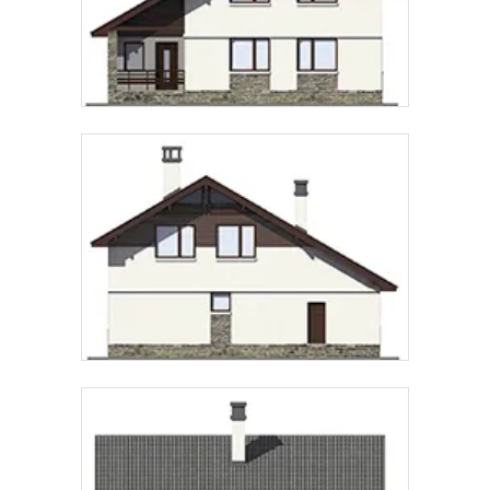
Предпочтительный способ связи:
Звонок
Telegram
MAX
Даю
согласие на обработку персональных данных
и
подтверждаю, что ознакомлен(а) с
политикой
обработки персональных данных
.
Рассчитать стоимость