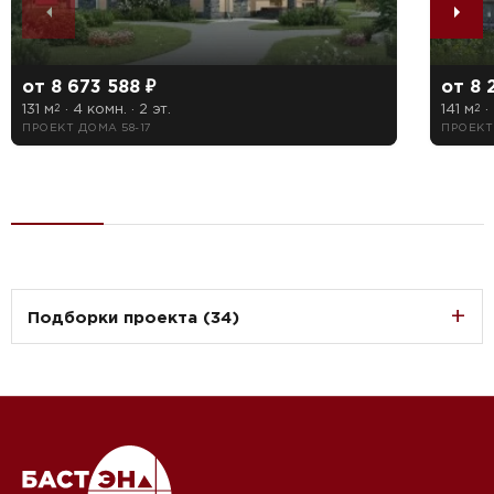
от 8 673 588 ₽
от 8 
131 м
· 4 комн. · 2 эт.
141 м
· 
2
2
ПРОЕКТ ДОМА 58-17
ПРОЕКТ
Подборки проекта (34)