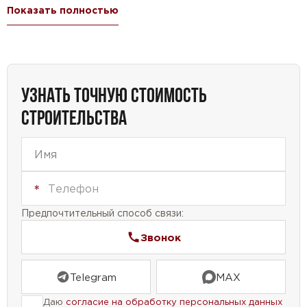
хочет получить мансардный дом, не тратя много
Показать полностью
денег. Небольшие мансардные дома становятся
все популярнее, и наш проект является отличным
примером такого дома.
Мы уверены, что наш проект дома №42-92 будет
УЗНАТЬ ТОЧНУЮ СТОИМОСТЬ
отличным выбором для тех, кто ищет недорогой и
СТРОИТЕЛЬСТВА
функциональный дом. Не упустите возможность
создать свой уютный уголок среди зеленых
просторов.
Предпочтительный способ связи:
Звонок
Telegram
MAX
Даю
согласие на обработку персональных данных