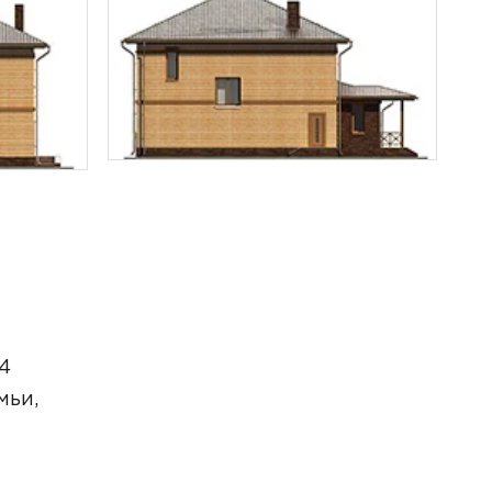
4
мьи,