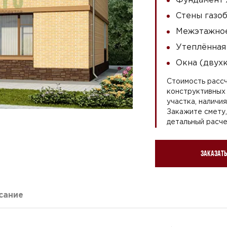
Стены газоб
Межэтажное
Утеплённая
Окна (двух
Стоимость рассч
конструктивных 
участка, наличи
Закажите смету
детальный расче
Заказать
сание