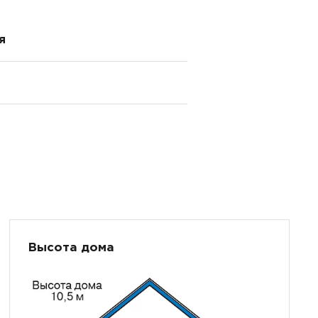
я
Высота дома