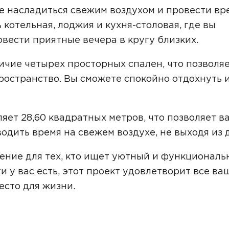
Звонок
е насладиться свежим воздухом и провести вр
ь котельная, лоджия и кухня-столовая, где вы
Telegram
MAX
вести приятные вечера в кругу близких.
ласие на обработку персональных данных
и подтверждаю, что о
кой обработки персональных данных
.
ичие четырех просторных спален, что позволя
ространство. Вы сможете спокойно отдохнуть 
Рассчитать стоимость
ет 28,60 квадратных метров, что позволяет в
дить время на свежем воздухе, не выходя из 
ение для тех, кто ищет уютный и функционал
и у вас есть, этот проект удовлетворит все ва
есто для жизни.