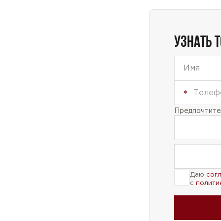
УЗНАТЬ 
Предпочтител
Даю
сог
с
полити