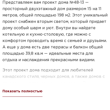
Представляем вам проект дома №48-13 —
просторный двухэтажный дом размером 15 на 11
метров, общей площадью 198 м2. Этот уникальный
проект снабжен вторым светом, который придает
дому особый шарм и уют. Внутри вы найдете
котельную и кухню-столовую, где можно с
комфортом проводить время с семьей и друзьями.
А еще у дома есть две террасы и балкон общей
площадью 39,8 кв.м — идеальные места для
отдыха и наслаждения прекрасными видами.
Этот проект дома подходит для любителей
канадского стиля, черных домов, а также домов с
панорамным остеклением и эркерами. Он
идеально сочетает в себе все эти особенности,
Показать полностью
создавая неповторимую атмосферу. Важно
отметить, что дом имеет пять спален, что позволит
каждому члену семьи иметь свое пространство и