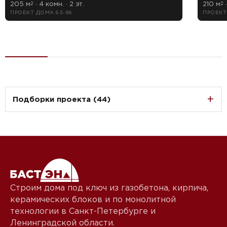
205 м
· 4 комн. · 2 эт.
210 м
·
2
2
ПРОЕКТ ДОМА 63-96
ПРОЕКТ
Подборки проекта (44)
Строим дома под ключ из газобетона, кирпича,
керамических блоков и по монолитной
технологии в Санкт-Петербурге и
Ленинградской области.