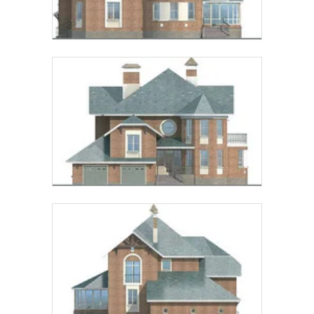
Предпочтительный способ связи:
Звонок
Telegram
MAX
Даю
согласие на обработку персональных данных
и
подтверждаю, что ознакомлен(а) с
политикой
обработки персональных данных
.
Рассчитать стоимость