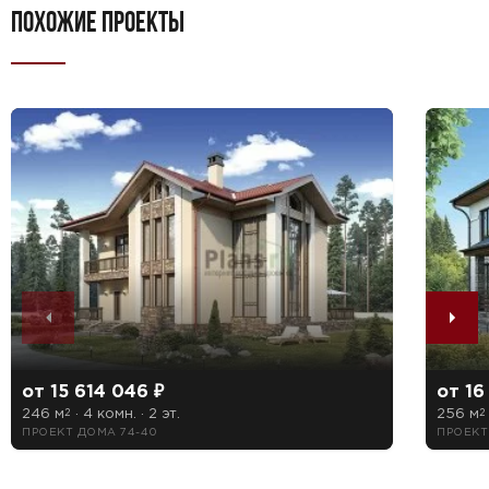
ПОХОЖИЕ ПРОЕКТЫ
от 15 614 046 ₽
от 16
246 м
· 4 комн. · 2 эт.
256 м
2
2
ПРОЕКТ ДОМА 74-40
ПРОЕКТ