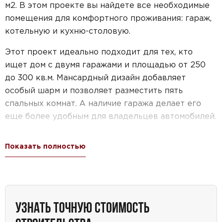
м2. В этом проекте вы найдете все необходимые
помещения для комфортного проживания: гараж,
котельную и кухню-столовую.
Этот проект идеально подходит для тех, кто
ищет дом с двумя гаражами и площадью от 250
до 300 кв.м. Мансардный дизайн добавляет
особый шарм и позволяет разместить пять
спальных комнат. А наличие гаража делает его
еще более удобным для владельцев автомобилей.
Проект дома №52-65 — отличный выбор для тех,
Показать полностью
кто мечтает о просторном и функциональном
жилье на большом участке. Этот мансардный дом
сочетает в себе элегантный дизайн и
практичность, создавая идеальное место для
комфортной жизни.
УЗНАТЬ ТОЧНУЮ СТОИМОСТЬ