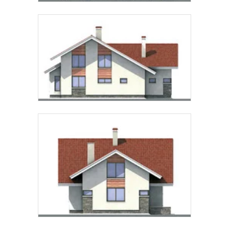
Предпочтительный способ связи:
Звонок
Telegram
MAX
Даю
согласие на обработку персональных данных
и
подтверждаю, что ознакомлен(а) с
политикой
обработки персональных данных
.
Рассчитать стоимость