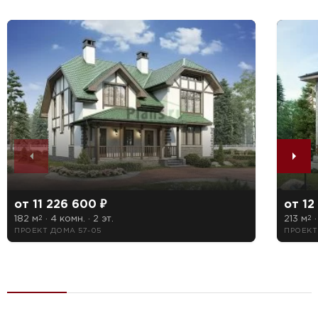
от 11 226 600 ₽
от 12
182 м
· 4 комн. · 2 эт.
213 м
·
2
2
ПРОЕКТ ДОМА 57-05
ПРОЕКТ