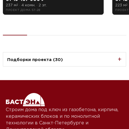
237 м
· 4 комн. · 2 эт.
223 м
2
2
ПРОЕКТ ДОМА 57-28
ПРОЕКТ
Подборки проекта (30)
Строим дома под ключ из газобетона, кирпича,
керамических блоков и по монолитной
технологии в Санкт-Петербурге и