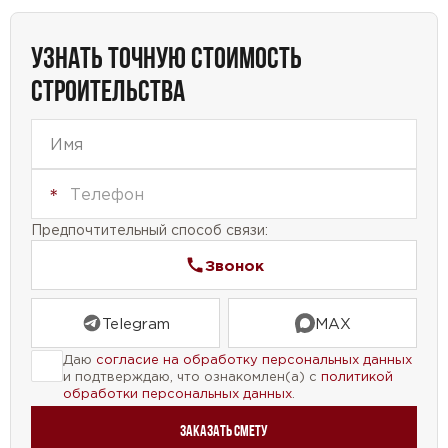
семьи.
УЗНАТЬ ТОЧНУЮ СТОИМОСТЬ
Не упустите возможность создать свой идеальный
СТРОИТЕЛЬСТВА
дом, где каждая деталь продумана до мелочей.
Наш проект дома №53-33 – это ваш шанс
осуществить мечту о комфортном и стильном
жилье.
Предпочтительный способ связи:
Звонок
Telegram
MAX
Даю
согласие на обработку персональных данных
и подтверждаю, что ознакомлен(а) с
политикой
обработки персональных данных
.
Заказать смету