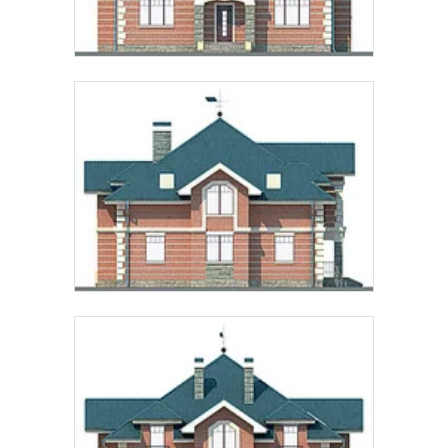
Предпочтительный способ связи:
Звонок
Telegram
MAX
Даю
согласие на обработку персональных данных
и
подтверждаю, что ознакомлен(а) с
политикой
обработки персональных данных
.
Рассчитать стоимость