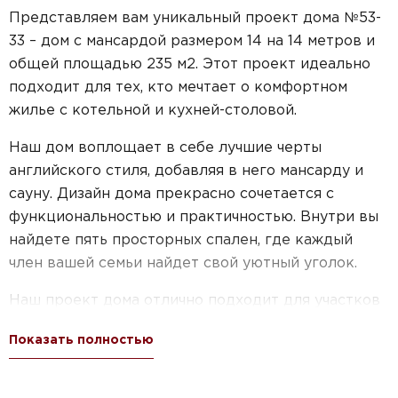
Представляем вам уникальный проект дома №53-
33 – дом с мансардой размером 14 на 14 метров и
общей площадью 235 м2. Этот проект идеально
подходит для тех, кто мечтает о комфортном
жилье с котельной и кухней-столовой.
Наш дом воплощает в себе лучшие черты
английского стиля, добавляя в него мансарду и
сауну. Дизайн дома прекрасно сочетается с
функциональностью и практичностью. Внутри вы
найдете пять просторных спален, где каждый
член вашей семьи найдет свой уютный уголок.
Наш проект дома отлично подходит для участков
большой площади, идеально вписываясь в
Показать полностью
окружающую природу. Благодаря своей площади
и удобной планировке, этот дом станет
идеальным местом для жизни и отдыха вашей