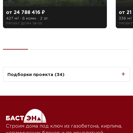
от 24 788 416 ₽
от 21
427 м
· 6 комн. · 2 эт.
336 м
2
2
ПРОЕКТ ДОМА 58-05
ПРОЕКТ
Подборки проекта (34)
Строим дома под ключ из газобетона, кирпича,
керамических блоков и по монолитной