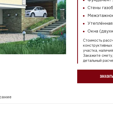
Стены газоб
Межэтажное
Утеплённая
Окна (двух
Стоимость рассч
конструктивных 
участка, наличи
Закажите смету
детальный расче
Заказать
сание