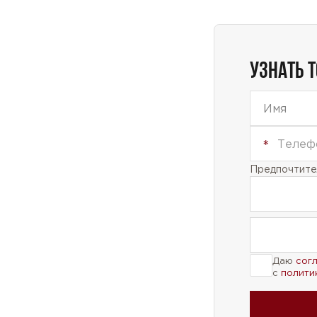
Даю
сог
с
полити
УЗНАТЬ 
Предпочтител
Даю
сог
с
полити