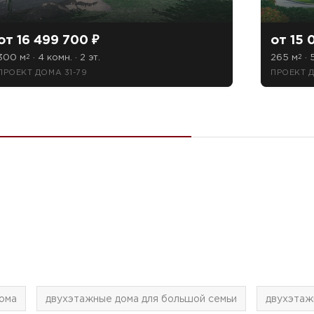
от 16 499 700 ₽
от 15 
300 м
· 4 комн. · 2 эт.
265 м
· 
2
2
ПРОЕКТ ДОМА 31-79
ПРОЕКТ 
ома
двухэтажные дома для большой семьи
двухэтаж