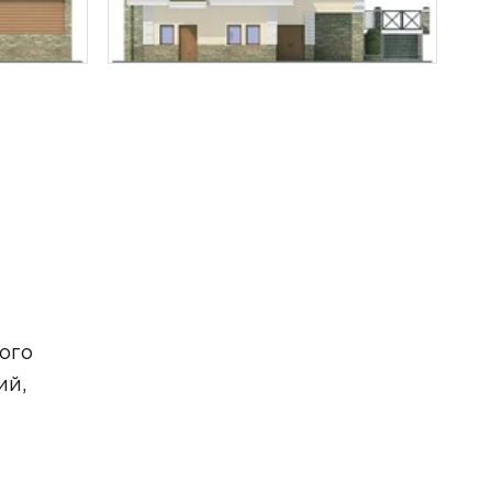
ого
ий,