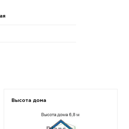
ая
Высота дома