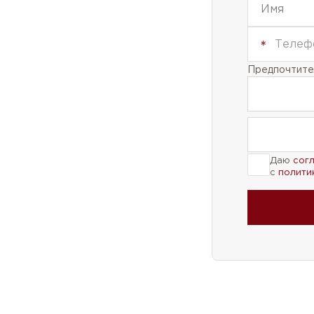
Предпочтител
Даю
сог
с
полити