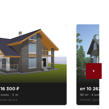
716 300 ₽
от 10 262 70
 комн. · 2 эт.
181 м
· 4 комн. · 2 
2
ДОМА 58-64
ПРОЕКТ ДОМА 73-1