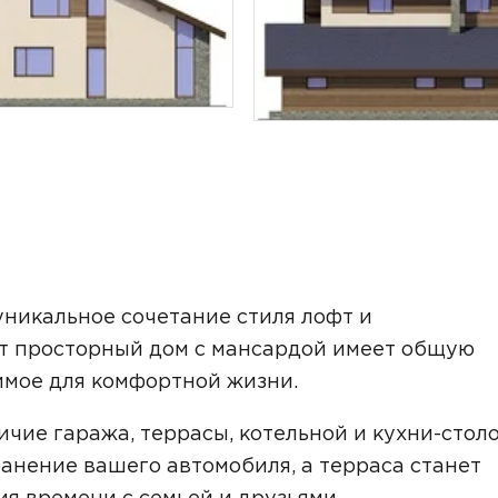
ТОЧНУЮ СТОИМОСТЬ СТРОИТЕЛЬСТВА
уникальное сочетание стиля лофт и
т просторный дом с мансардой имеет общую
имое для комфортной жизни.
чие гаража, террасы, котельной и кухни-столо
анение вашего автомобиля, а терраса станет
ьный способ связи:
я времени с семьей и друзьями.