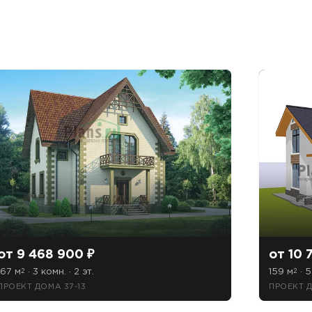
от 9 468 900 ₽
от 10 
167 м
· 3 комн. · 2 эт.
159 м
· 5
2
2
ПРОЕКТ ДОМА 37-13
ПРОЕКТ 