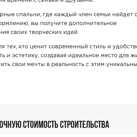
Звонок
рные спальни, где каждый член семьи найдет 
Telegram
MAX
ормлению, вы получите дополнительное
ласие на обработку персональных данных
и подтверждаю, что о
ия своих творческих идей.
кой обработки персональных данных
.
я тех, кто ценит современный стиль и удобств
Рассчитать стоимость
ь и эстетику, создавая идеальное место для ж
тить свои мечты в реальность с этим уникальн
ТОЧНУЮ СТОИМОСТЬ СТРОИТЕЛЬСТВА