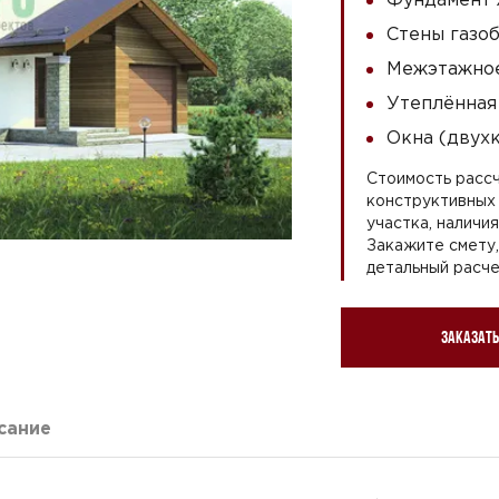
Стены газоб
Межэтажное
Утеплённая
Окна (двух
Стоимость рассч
конструктивных 
участка, наличи
Закажите смету
детальный расче
Заказать
сание