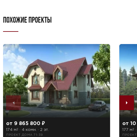
ПОХОЖИЕ ПРОЕКТЫ
от 9 865 800 ₽
от 10
174 м
· 4 комн. · 2 эт.
177 м
·
2
2
ПРОЕКТ ДОМА 71-39
ПРОЕКТ