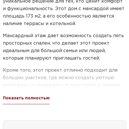
уникальное решение для тех, кто ценит комфорт
и функциональность. Этот дом с мансардой имеет
площадь 173 м2, а его особенностью является
наличие террасы и котельной.
Мансардный этаж дает возможность создать пять
просторных спален, что делает этот проект
идеальным для большой семьи или людей,
которые планируют приглашать гостей.
Кроме того, этот проект отлично подходит для
больших участков, где можно создать уютную
атмосферу и наслаждаться простором и свежим
воздухом.
Показать полностью
Если вы мечтаете о доме с мансардой, пятью
спальнями, террасой и котельной, то проект №55-
59 — ваш идеальный выбор. Он сочетает в себе
все необходимые характеристики для