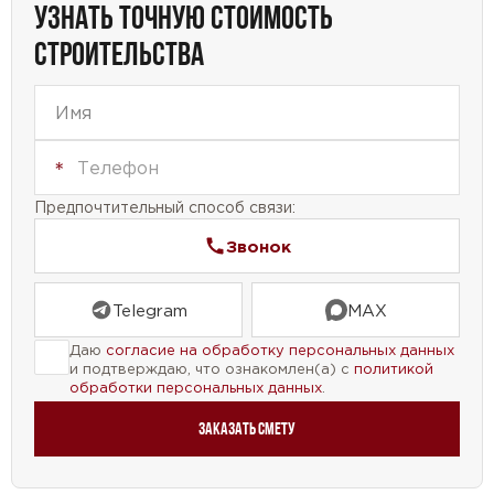
УЗНАТЬ ТОЧНУЮ СТОИМОСТЬ
комфортного проживания и приятного
СТРОИТЕЛЬСТВА
времяпрепровождения.
Основываясь на нашем опыте и знаниях, мы
разработали этот проект с учетом всех
требований и пожеланий наших клиентов. Мы
уверены, что он станет идеальным решением для
Предпочтительный способ связи:
вашей семьи.
Звонок
Telegram
MAX
Даю
согласие на обработку персональных данных
и подтверждаю, что ознакомлен(а) с
политикой
обработки персональных данных
.
Заказать смету