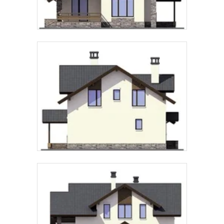
Предпочтительный способ связи:
Звонок
Telegram
MAX
Даю
согласие на обработку персональных данных
и
подтверждаю, что ознакомлен(а) с
политикой
обработки персональных данных
.
Рассчитать стоимость