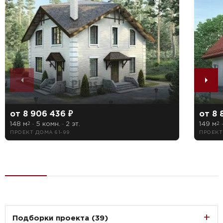
от 8 906 436 ₽
от 8 
148 м
· 5 комн. · 2 эт.
149 м
·
2
2
ПРОЕКТ ДОМА 61-99
ПРОЕКТ
Подборки проекта (39)