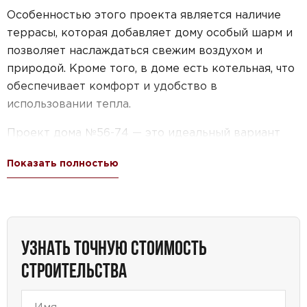
Особенностью этого проекта является наличие
террасы, которая добавляет дому особый шарм и
позволяет наслаждаться свежим воздухом и
природой. Кроме того, в доме есть котельная, что
обеспечивает комфорт и удобство в
использовании тепла.
Проект дома №56-74 — это идеальный вариант
для тех, кто мечтает о дачном доме с
Показать полностью
просторными спальнями и всеми необходимыми
удобствами. Общая площадь 152 м2 позволяет
создать комфортные условия для жизни всей
семьи.
УЗНАТЬ ТОЧНУЮ СТОИМОСТЬ
Также стоит отметить, что дом имеет
СТРОИТЕЛЬСТВА
дополнительную террасу площадью 37 кв.м.,
которая станет идеальным местом для отдыха и
проведения времени с семьей и друзьями.