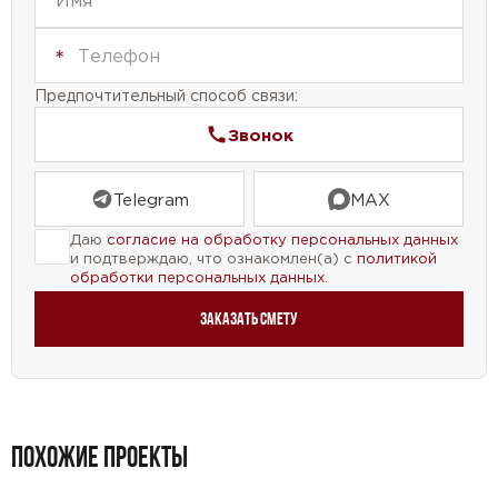
Проект дома №56-74 — это элегантное сочетание
функциональности, стиля и комфорта. Он
Предпочтительный способ связи:
идеально подходит для тех, кто ценит качество и
уют в своем жилище.
Звонок
Telegram
MAX
Даю
согласие на обработку персональных данных
и подтверждаю, что ознакомлен(а) с
политикой
обработки персональных данных
.
Заказать смету
ПОХОЖИЕ ПРОЕКТЫ