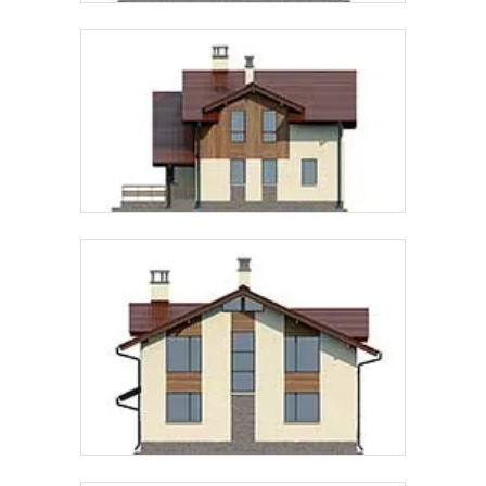
Предпочтительный способ связи:
Звонок
Telegram
MAX
Даю
согласие на обработку персональных данных
и
подтверждаю, что ознакомлен(а) с
политикой
обработки персональных данных
.
Рассчитать стоимость