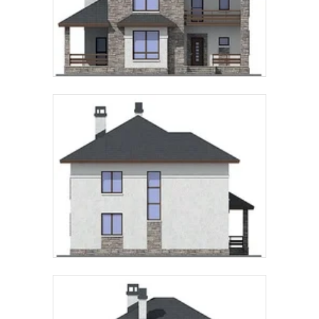
СТРОИТЕЛЬСТВА
Предпочтительный способ связи:
Звонок
Telegram
MAX
Даю
согласие на обработку персональных данных
и
подтверждаю, что ознакомлен(а) с
политикой
обработки персональных данных
.
Рассчитать стоимость