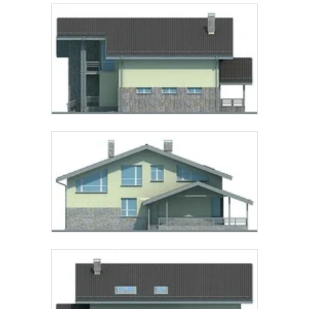
Звонок
Telegram
MAX
Даю
согласие на обработку персональных данных
и
подтверждаю, что ознакомлен(а) с
политикой
обработки персональных данных
.
Рассчитать стоимость