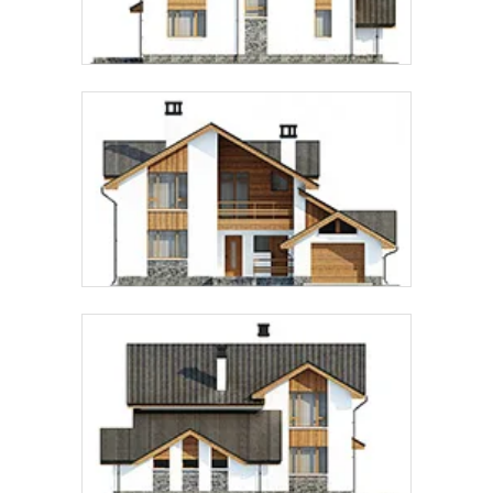
Предпочтительный способ связи:
Звонок
Telegram
MAX
Даю
согласие на обработку персональных данных
и
подтверждаю, что ознакомлен(а) с
политикой
обработки персональных данных
.
Рассчитать стоимость