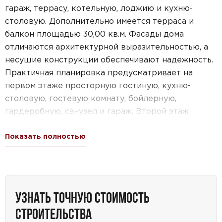
гараж, террасу, котельную, лоджию и кухню-
столовую. Дополнительно имеется терраса и
балкон площадью 30,00 кв.м. Фасады дома
отличаются архитектурной выразительностью, а
несущие конструкции обеспечивают надежность.
Практичная планировка предусматривает на
первом этаже просторную гостиную, кухню-
столовую, гостевую комнату, бойлерную,
гардеробную, санузел и гараж. Второй этаж
представляет собой уютную зону отдыха с тремя
Показать полностью
спальными комнатами, идеальными для уединения
и восстановления сил. Этот проект сочетает в
себе функциональность и эстетику, предлагая
комфортное проживание и уютную атмосферу.
УЗНАТЬ ТОЧНУЮ СТОИМОСТЬ
СТРОИТЕЛЬСТВА