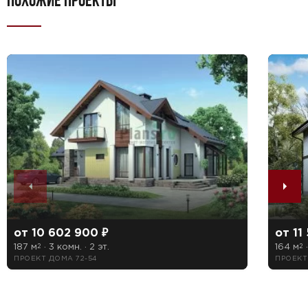
ПОХОЖИЕ ПРОЕКТЫ
от 10 602 900 ₽
от 11
187 м
· 3 комн. · 2 эт.
164 м
·
2
2
ПРОЕКТ ДОМА 72-54
ПРОЕКТ