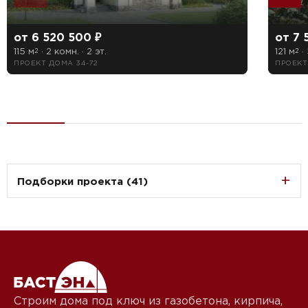
от 6 520 500 ₽
от 7 
115 м
· 2 комн. · 2 эт.
121 м
· 
2
2
ПРОЕКТ ДОМА 34-72
ПРОЕКТ
Подборки проекта (41)
Строим дома под ключ из газобетона, кирпича,