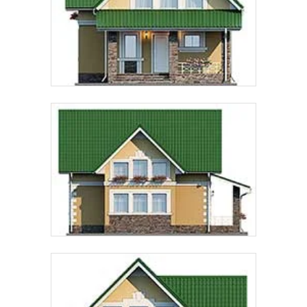
Предпочтительный способ связи:
Звонок
Telegram
MAX
Даю
согласие на обработку персональных данных
и
подтверждаю, что ознакомлен(а) с
политикой
обработки персональных данных
.
Рассчитать стоимость