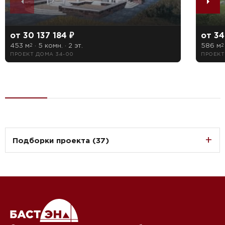
от 30 137 184 ₽
от 34
453 м
· 5 комн. · 2 эт.
586 м
2
2
ПРОЕКТ ДОМА 34-00
ПРОЕКТ
Подборки проекта (37)