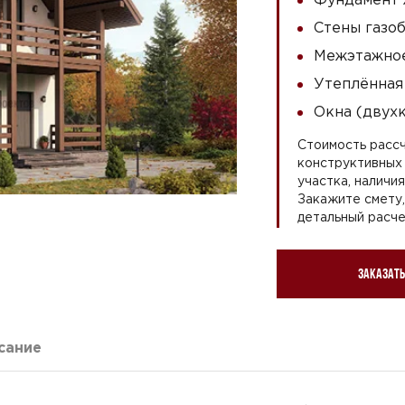
Стены газоб
Межэтажное
Утеплённая
Окна (двух
Стоимость рассч
конструктивных 
участка, наличи
Закажите смету
детальный расче
Заказать
сание