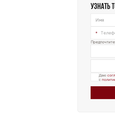
УЗНАТЬ 
Предпочтител
Даю
сог
с
полити