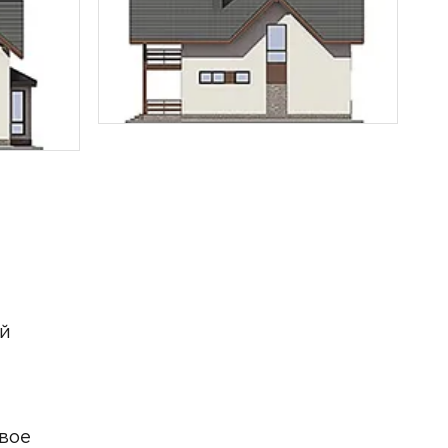
ый
свое