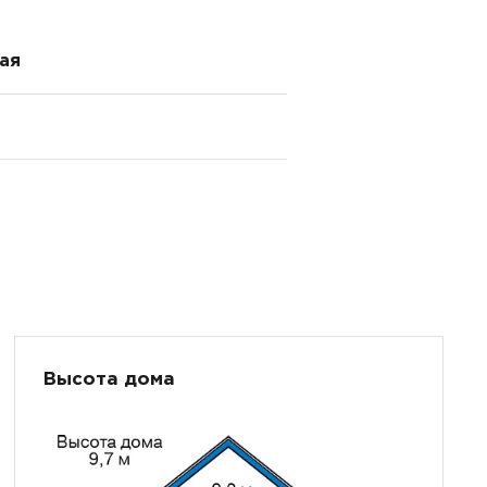
ая
Высота дома