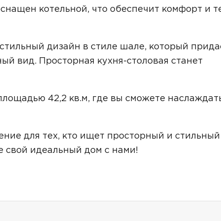
Звонок
оснащен котельной, что обеспечит комфорт и т
Telegram
MAX
 стильный дизайн в стиле шале, который прида
ласие на обработку персональных данных
и подтверждаю, что о
кой обработки персональных данных
.
ый вид. Просторная кухня-столовая станет
Рассчитать стоимость
площадью 42,2 кв.м, где вы сможете наслаждат
ние для тех, кто ищет просторный и стильный
е свой идеальный дом с нами!