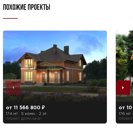
ПОХОЖИЕ ПРОЕКТЫ
от 11 566 800 ₽
от 10
174 м
· 5 комн. · 2 эт.
176 м
·
2
2
ПРОЕКТ ДОМА 68-51
ПРОЕКТ