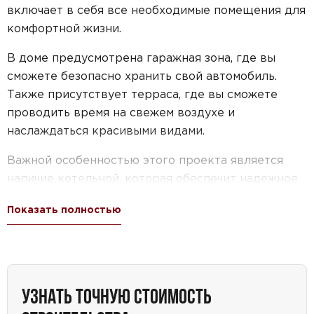
включает в себя все необходимые помещения для
комфортной жизни.
В доме предусмотрена гаражная зона, где вы
сможете безопасно хранить свой автомобиль.
Также присутствует терраса, где вы сможете
проводить время на свежем воздухе и
наслаждаться красивыми видами.
Важной особенностью этого проекта является
наличие котельной, которая обеспечит надежное
отопление вашего дома. Кухня-столовая станет
Показать полностью
местом, где вы сможете собираться всей семьей и
наслаждаться вкусными блюдами.
Дополнительным преимуществом этого дома
является наличие балкона площадью 30,44 кв.м.
УЗНАТЬ ТОЧНУЮ СТОИМОСТЬ
Здесь вы сможете насладиться прекрасными