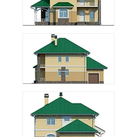
Предпочтительный способ связи:
Звонок
Telegram
MAX
Даю
согласие на обработку персональных данных
и
подтверждаю, что ознакомлен(а) с
политикой
обработки персональных данных
.
Рассчитать стоимость