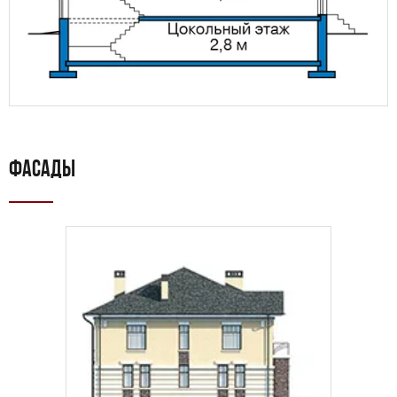
Предпочтительный способ связи:
Звонок
Telegram
MAX
ФАСАДЫ
Даю
согласие на обработку персональных данных
и
подтверждаю, что ознакомлен(а) с
политикой
обработки персональных данных
.
Рассчитать стоимость