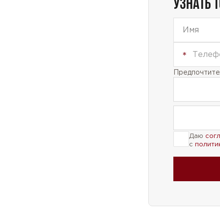
УЗНАТЬ 
Предпочтител
Даю
сог
с
полити