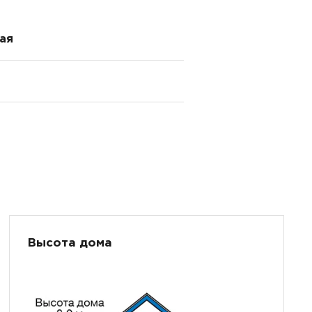
ая
Высота дома