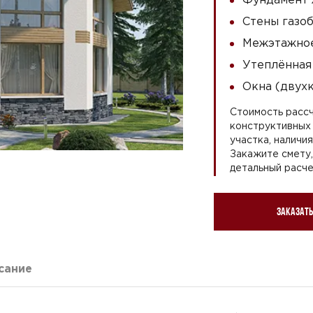
Стены газоб
Межэтажное
Утеплённая
Окна (двух
Стоимость рассч
конструктивных 
участка, наличи
Закажите смету
детальный расче
Заказать
сание