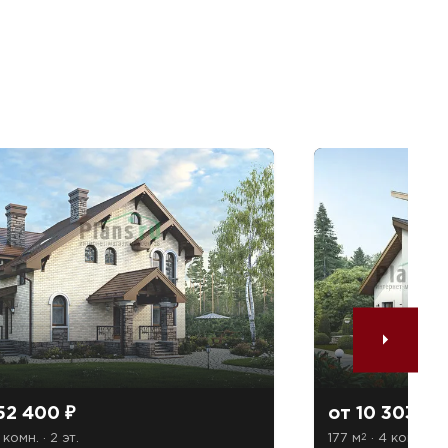
52 400 ₽
от 10 303 52
 комн. · 2 эт.
177 м
· 4 комн. · 2
2