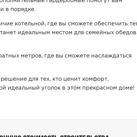
Дополнительные гардеробные помогут вам
Звонок
и в порядке.
Telegram
MAX
ичие котельной, где вы сможете обеспечить те
ласие на обработку персональных данных
и подтверждаю, что о
станет идеальным местом для семейных обедов
кой обработки персональных данных
.
Рассчитать стоимость
дратных метров, где вы сможете наслаждаться
решение для тех, кто ценит комфорт,
ой идеальный уголок в этом прекрасном доме!