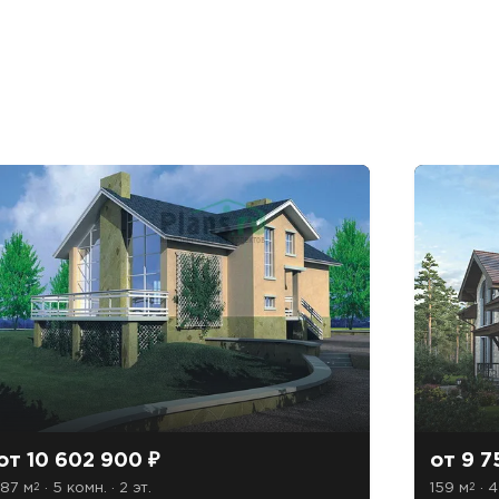
от 10 602 900 ₽
от 9 7
187 м
· 5 комн. · 2 эт.
159 м
· 4
2
2