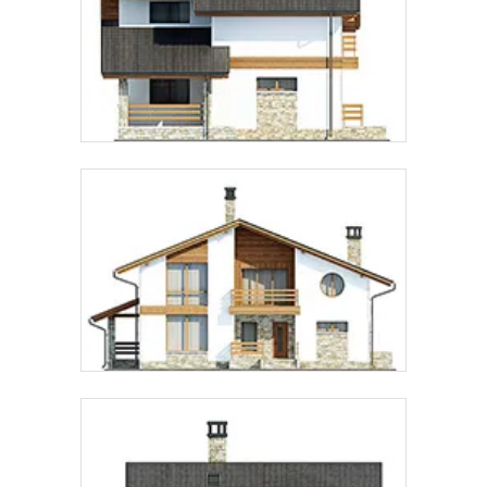
Предпочтительный способ связи:
Звонок
Telegram
MAX
Даю
согласие на обработку персональных данных
и
подтверждаю, что ознакомлен(а) с
политикой
обработки персональных данных
.
Рассчитать стоимость