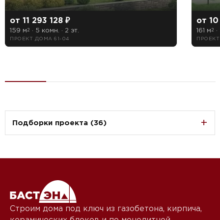
от 11 293 128 ₽
от 10
159 м
· 5 комн. · 2 эт.
161 м
· 
2
2
ПРОЕКТ ДОМА 61-04
ПРОЕКТ
Подборки проекта (36)
Строим дома под ключ из газобетона, кирпича,
керамических блоков и по монолитной