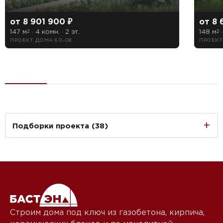
от 8 901 900 ₽
от 8 
147 м
· 4 комн. · 2 эт.
148 м
·
2
2
ПРОЕКТ ДОМА 60-08
ПРОЕКТ
Подборки проекта (38)
Строим дома под ключ из газобетона, кирпича,