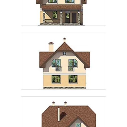
Предпочтительный способ связи:
Звонок
Telegram
MAX
Даю
согласие на обработку персональных данных
и
подтверждаю, что ознакомлен(а) с
политикой
обработки персональных данных
.
Рассчитать стоимость