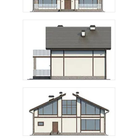
Предпочтительный способ связи:
Звонок
Telegram
MAX
Даю
согласие на обработку персональных данных
и
подтверждаю, что ознакомлен(а) с
политикой
обработки персональных данных
.
Рассчитать стоимость