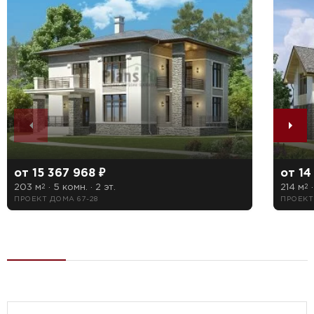
от 15 367 968 ₽
от 14
203 м
· 5 комн. · 2 эт.
214 м
·
2
2
ПРОЕКТ ДОМА 67-28
ПРОЕКТ