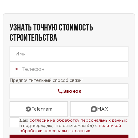
отопление и горячую воду в доме. Это особенно
актуально в холодные времена года.
УЗНАТЬ ТОЧНУЮ СТОИМОСТЬ
Мы предлагаем вам уникальную возможность
СТРОИТЕЛЬСТВА
построить свой собственный дом, который будет
сочетать в себе функциональность и стиль. Наш
проект дома №63-95 — это идеальный выбор для
тех, кто ценит комфорт и качество жизни.
Предпочтительный способ связи:
Звонок
Telegram
MAX
Даю
согласие на обработку персональных данных
и подтверждаю, что ознакомлен(а) с
политикой
обработки персональных данных
.