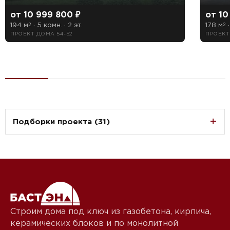
от 10 999 800 ₽
от 10
194 м
· 5 комн. · 2 эт.
178 м
·
2
2
ПРОЕКТ ДОМА 54-52
ПРОЕКТ
Подборки проекта (31)
Строим дома под ключ из газобетона, кирпича,
керамических блоков и по монолитной