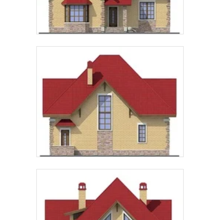
Предпочтительный способ связи:
Звонок
Telegram
MAX
Даю
согласие на обработку персональных данных
и
подтверждаю, что ознакомлен(а) с
политикой
обработки персональных данных
.
Рассчитать стоимость