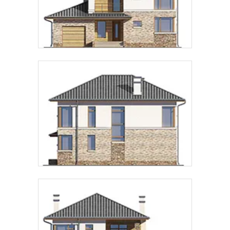
Предпочтительный способ связи:
Звонок
Telegram
MAX
Даю
согласие на обработку персональных данных
и
подтверждаю, что ознакомлен(а) с
политикой
обработки персональных данных
.
Рассчитать стоимость