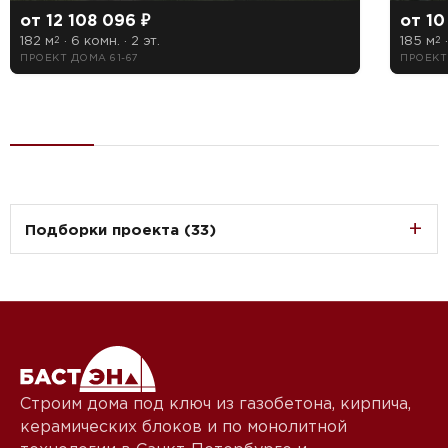
от 12 108 096 ₽
от 10
182 м
· 6 комн. · 2 эт.
185 м
·
2
2
ПРОЕКТ ДОМА 61-67
ПРОЕКТ
Подборки проекта (33)
Строим дома под ключ из газобетона, кирпича,
керамических блоков и по монолитной