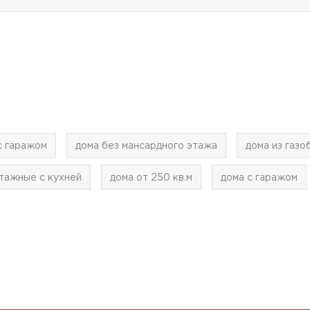
с гаражом
дома без мансардного этажа
дома из газ
тажные с кухней
дома от 250 кв.м
дома с гаражом