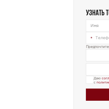
УЗНАТЬ 
Предпочтител
Даю
сог
с
полити