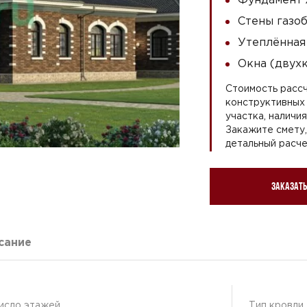
Стены газоб
Утеплённая
Окна (двух
Стоимость рассч
конструктивных 
участка, наличи
Закажите смету
детальный расче
Заказать
сание
исло этажей
Тип кровли