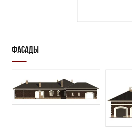
ПОИСК
УЗНАТЬ 
ФАСАДЫ
Предпочтител
Даю
сог
с
полити