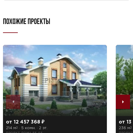
ПОХОЖИЕ ПРОЕКТЫ
от 12 457 368 ₽
от 13
214 м
· 5 комн. · 2 эт.
236 м
2
2
ПРОЕКТ ДОМА 55-03
ПРОЕКТ