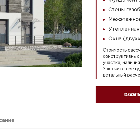
Стены газоб
Межэтажное
Утеплённая
Окна (двух
Стоимость рассч
конструктивных 
участка, наличи
Закажите смету
детальный расче
Заказать
сание