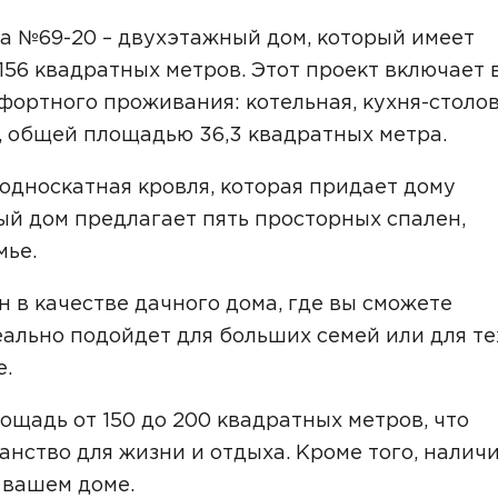
Звонок
а №69-20 – двухэтажный дом, который имеет
156 квадратных метров. Этот проект включает 
Telegram
MAX
ортного проживания: котельная, кухня-столов
ласие на обработку персональных данных
и подтверждаю, что о
кой обработки персональных данных
.
а, общей площадью 36,3 квадратных метра.
Рассчитать стоимость
 односкатная кровля, которая придает дому
ый дом предлагает пять просторных спален,
мье.
 в качестве дачного дома, где вы сможете
ально подойдет для больших семей или для те
е.
ощадь от 150 до 200 квадратных метров, что
анство для жизни и отдыха. Кроме того, налич
 вашем доме.