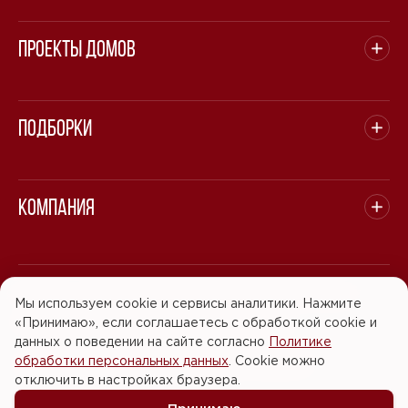
Проекты домов
Подборки
Компания
© 2008 - 2026 ООО "БАСТЭН". Все права защищены.
Мы используем cookie и сервисы аналитики. Нажмите
«Принимаю», если соглашаетесь с обработкой cookie и
Политика обработки персональных данных
данных о поведении на сайте согласно
Политике
обработки персональных данных
. Cookie можно
Согласие на обработку персональных данных
отключить в настройках браузера.