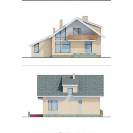
Предпочтительный способ связи:
Звонок
Telegram
MAX
Даю
согласие на обработку персональных данных
и
подтверждаю, что ознакомлен(а) с
политикой
обработки персональных данных
.
Рассчитать стоимость