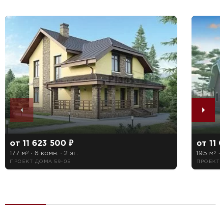
от 11 623 500 ₽
от 11
177 м
· 6 комн. · 2 эт.
195 м
·
2
2
ПРОЕКТ ДОМА 59-05
ПРОЕКТ