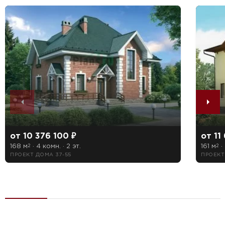
от 10 376 100 ₽
от 11
168 м
· 4 комн. · 2 эт.
161 м
· 
2
2
ПРОЕКТ ДОМА 37-55
ПРОЕКТ