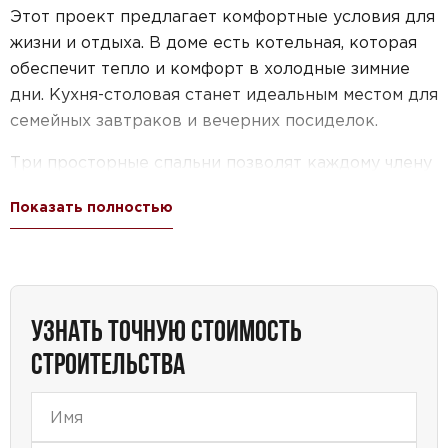
Этот проект предлагает комфортные условия для
жизни и отдыха. В доме есть котельная, которая
обеспечит тепло и комфорт в холодные зимние
дни. Кухня-столовая станет идеальным местом для
семейных завтраков и вечерних посиделок.
Три просторные спальни позволят каждому члену
семьи иметь свое пространство и комфорт.
Показать полностью
Мансарда добавляет особый шарм этому дому,
создавая дополнительное пространство для
хобби, игр или офиса.
Проект дома №71-64 идеально подходит для
УЗНАТЬ ТОЧНУЮ СТОИМОСТЬ
семей, которые ценят простор, комфорт и
СТРОИТЕЛЬСТВА
функциональность. Его площадь в 150-250
квадратных метров позволяет создать уютное
пространство для жизни и отдыха. Наличие
мансарды и террасы добавляет дополнительные