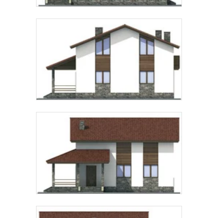
Предпочтительный способ связи:
Звонок
Telegram
MAX
Даю
согласие на обработку персональных данных
и
подтверждаю, что ознакомлен(а) с
политикой
обработки персональных данных
.
Рассчитать стоимость