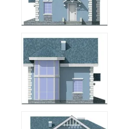
Предпочтительный способ связи:
Звонок
Telegram
MAX
Даю
согласие на обработку персональных данных
и
подтверждаю, что ознакомлен(а) с
политикой
обработки персональных данных
.
Рассчитать стоимость