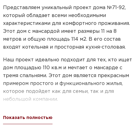
Представляем уникальный проект дома №71-92,
который обладает всеми необходимыми
характеристиками для комфортного проживания.
Этот дом с мансардой имеет размеры 11 на 8
метров и общую площадь 114 м2. В его состав
входят котельная и просторная кухня-столовая.
Наш проект идеально подходит для тех, кто ищет
дом площадью 110 кв.м и мечтает о мансарде с
тремя спальнями. Этот дом является прекрасным
примером простого и функционального жилья,
которое подойдет как для семьи, так и для
небольшой компании.
Площадь до 150 кв.м идеально сочетается с
Показать полностью
нашим проектом, позволяя создать уютное
пространство для жизни и отдыха. А благодаря
размерам до 120 кв.м, этот дом становится еще