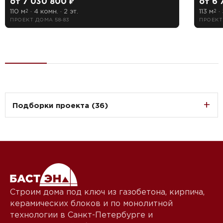
от 7 030 800 ₽
от 6 
110 м
· 4 комн. · 2 эт.
113 м
· 
2
2
ПРОЕКТ ДОМА 58-83
ПРОЕКТ
Подборки проекта (36)
Строим дома под ключ из газобетона, кирпича,
керамических блоков и по монолитной
технологии в Санкт-Петербурге и